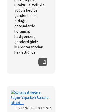
Bir Hediye İz
Bırakır…Özellikle
yoğun hediye
gönderiminin
olduğu
dönemlerde
kurumsal
hediyenizin,
gönderdiğiniz
kişiler tarafından
hak ettiği de..
21
10
2019
0
1762