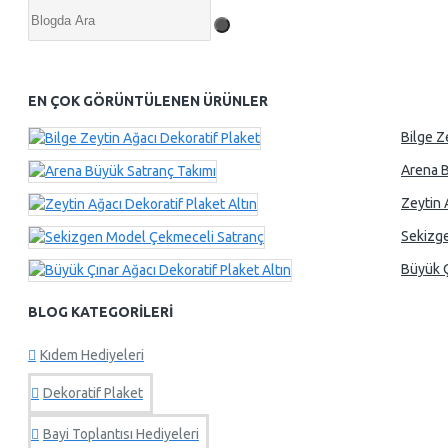
EN ÇOK GÖRÜNTÜLENEN ÜRÜNLER
Bilge Z
Arena B
Zeytin 
Sekizg
Büyük Ç
BLOG KATEGORILERI
Kıdem Hediyeleri
Dekoratif Plaket
Bayi Toplantısı Hediyeleri