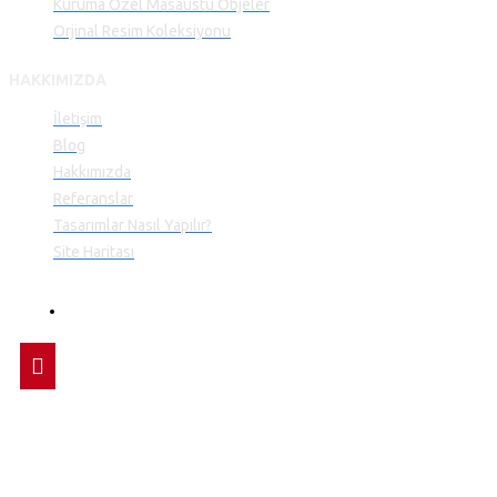
Kuruma Özel Masaüstü Objeler
Orjinal Resim Koleksiyonu
HAKKIMIZDA
İletişim
Blog
Hakkımızda
Referanslar
Tasarımlar Nasıl Yapılır?
Site Haritası
Copyright © 2019, Kurumsal Hediye Ajansı, Tüm Hakları Saklıdır