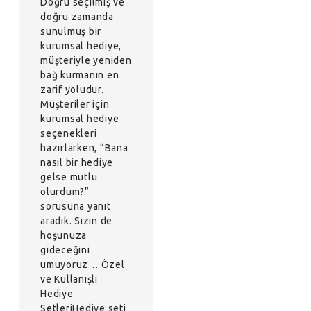
Doğru seçilmiş ve
doğru zamanda
sunulmuş bir
kurumsal hediye,
müşteriyle yeniden
bağ kurmanın en
zarif yoludur.
Müşteriler için
kurumsal hediye
seçenekleri
hazırlarken, “Bana
nasıl bir hediye
gelse mutlu
olurdum?”
sorusuna yanıt
aradık. Sizin de
hoşunuza
gideceğini
umuyoruz… Özel
ve Kullanışlı
Hediye
SetleriHediye seti