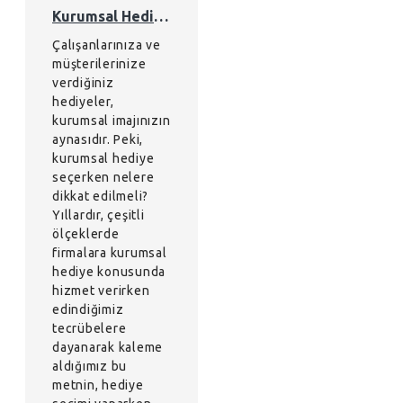
Kurumsal Hediye Seçimi Yaparken Bunlara Dikkat…
Çalışanlarınıza ve
müşterilerinize
verdiğiniz
hediyeler,
kurumsal imajınızın
aynasıdır. Peki,
kurumsal hediye
seçerken nelere
dikkat edilmeli?
Yıllardır, çeşitli
ölçeklerde
firmalara kurumsal
hediye konusunda
hizmet verirken
edindiğimiz
tecrübelere
dayanarak kaleme
aldığımız bu
metnin, hediye