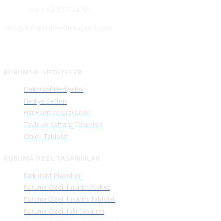
+90 212 275 26 50
info@kurumsalhediyeajansi.com
KURUMSAL HEDIYELER
Dekoratif Hediyeler
Hediye Setleri
Hat Eseri ve Gravürler
Tavla ve Satranç Takımları
Objeli Tablolar
KURUMA ÖZEL TASARIMLAR
Dekoratif Plaketler
Kuruma Özel Tasarım Plaket
Kuruma Özel Tasarım Tablolar
Kuruma Özel Takı Tasarımı