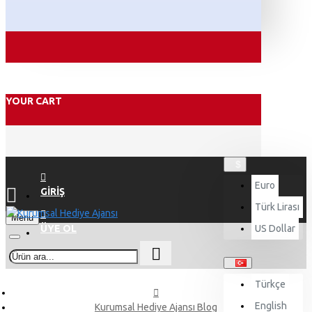
YOUR CART
$
Euro
GIRIŞ
Türk Lirası
Menu
ÜYE OL
US Dollar
Türkçe
English
Kurumsal Hediye Ajansı Blog