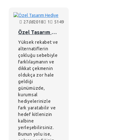
27
08
2018
1
5149
Özel Tasarım Hediye
Yüksek rekabet ve
alternatiflerin
çokluğu sebebiyle
farklılaşmanın ve
dikkat çekmenin
oldukça zor hale
geldiği
günümüzde,
kurumsal
hediyelerinizle
fark yaratabilir ve
hedef kitlenizin
kalbine
yerleşebilirsiniz.
Bunun yolu ise,