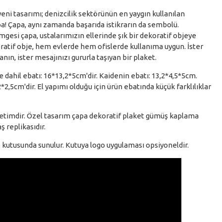
eni tasarımı; denizcilik sektörünün en yaygın kullanılan
a! Çapa, aynı zamanda başarıda istikrarın da sembolü.
simgesi çapa, ustalarımızın ellerinde şık bir dekoratif objeye
ratif obje, hem evlerde hem ofislerde kullanıma uygun. İster
anın, ister mesajınızı gururla taşıyan bir plaket.
 dahil ebatı: 16*13,2*5cm'dir. Kaidenin ebatı: 13,2*4,5*5cm.
12*2,5cm'dir. El yapımı olduğu için ürün ebatında küçük farklılıklar
timdir. Özel tasarım çapa dekoratif plaket gümüş kaplama
ş replikasıdır.
 kutusunda sunulur. Kutuya logo uygulaması opsiyoneldir.