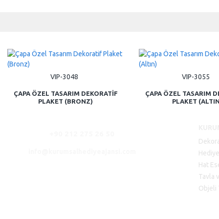
VIP-3048
VIP-3055
ÇAPA ÖZEL TASARIM DEKORATIF
ÇAPA ÖZEL TASARIM D
PLAKET (BRONZ)
PLAKET (ALTIN
KURU
+90 212 275 26 50
Dekora
info@kurumsalhediyeajansi.com
Hediye
Hat Es
Tavla 
Objeli