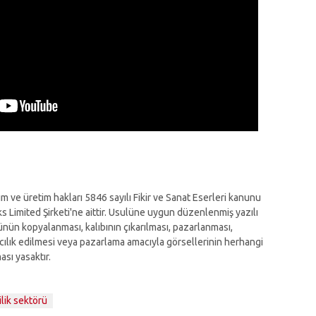
rım ve üretim hakları 5846 sayılı Fikir ve Sanat Eserleri kanunu
Limited Şirketi'ne aittir. Usulüne uygun düzenlenmiş yazılı
nün kopyalanması, kalıbının çıkarılması, pazarlanması,
racılık edilmesi veya pazarlama amacıyla görsellerinin herhangi
ası yasaktır.
lik sektörü