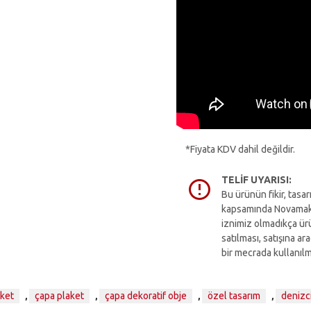
*Fiyata KDV dahil değildir.
TELIF UYARISI:
Bu ürünün fikir, tasa
kapsamında Novamaks 
iznimiz olmadıkça ürü
satılması, satışına a
bir mecrada kullanılm
aket
çapa plaket
çapa dekoratif obje
özel tasarım
denizci
,
,
,
,