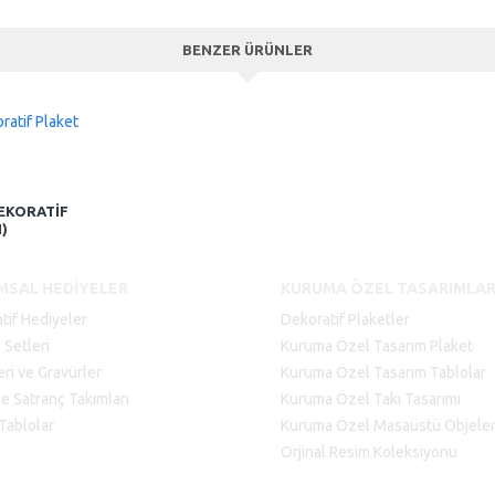
BENZER ÜRÜNLER
EKORATIF
)
MSAL HEDIYELER
KURUMA ÖZEL TASARIMLA
tif Hediyeler
Dekoratif Plaketler
 Setleri
Kuruma Özel Tasarım Plaket
eri ve Gravürler
Kuruma Özel Tasarım Tablolar
ve Satranç Takımları
Kuruma Özel Takı Tasarımı
 Tablolar
Kuruma Özel Masaüstü Objele
Orjinal Resim Koleksiyonu
Copyright © 2019, Kurumsal Hediye Ajansı, Tüm Hakları Saklıdır