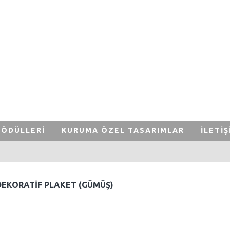
GIRIŞ
KAYIT OL
 ÖDÜLLERI
KURUMA ÖZEL TASARIMLAR
İLETIŞ
DEKORATIF PLAKET (GÜMÜŞ)