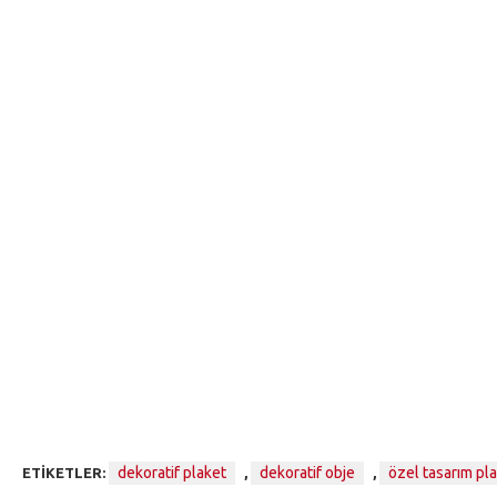
dekoratif plaket
dekoratif obje
özel tasarım pl
ETIKETLER:
,
,