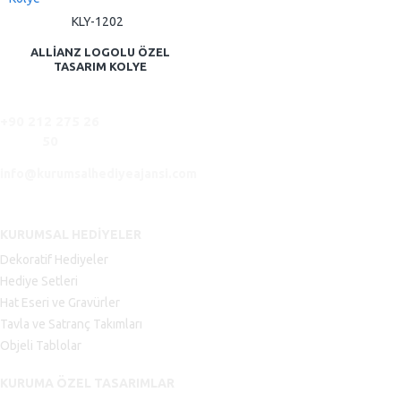
KLY-1202
ALLIANZ LOGOLU ÖZEL
TASARIM KOLYE
+90 212 275 26
50
info@kurumsalhediyeajansi.com
KURUMSAL HEDIYELER
Dekoratif Hediyeler
Hediye Setleri
Hat Eseri ve Gravürler
Tavla ve Satranç Takımları
Objeli Tablolar
KURUMA ÖZEL TASARIMLAR