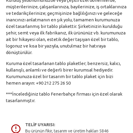
Kuruluş yıldönümünüzde veya çeşitli özel dönemlerde;
müşterilerinize, çalışanlarınıza, bayilerinize, iş ortaklarınıza
ve tedarikçilerinize; geçmişinize bağlılığınızı ve geleceğe
inancınızı anlatmanın en şık yolu, tamamen kurumunuza
özel tasarlanmış bir tablo plakettir. Şirketinizin kurulduğu
şehir, semt veya ilk fabrikanız, ilk ürününüz vb. kurumunuza
ait bir hikayesi olan, estetik değer taşıyan özel bir tablo,
logonuz ve kısa bir yazıyla, unutulmaz bir hatıraya
dönüştürülür.
Kuruma özel tasarlanan tablo plaketler; benzersiz, kalıcı,
kullanışlı, anlamlı ve değerli birer kurumsal hediyedir.
Kurumunuza özel bir tasarım bir tablo plaket için bizi
hemen arayın: +90 212 275 26 50
***İncelediğiniz tablo Fenerbahçe firması için özel olarak
tasarlanmıştır.
TELIF UYARISI:
Bu ürünün fikir, tasarım ve üretim hakları 5846