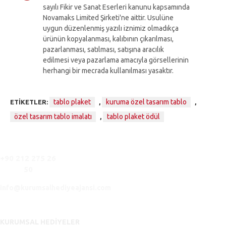
sayılı Fikir ve Sanat Eserleri kanunu kapsamında
Novamaks Limited Şirketi'ne aittir. Usulüne
uygun düzenlenmiş yazılı iznimiz olmadıkça
ürünün kopyalanması, kalıbının çıkarılması,
pazarlanması, satılması, satışına aracılık
edilmesi veya pazarlama amacıyla görsellerinin
herhangi bir mecrada kullanılması yasaktır.
tablo plaket
kuruma özel tasarım tablo
ETIKETLER:
,
,
özel tasarım tablo imalatı
tablo plaket ödül
,
+90 212 275 26
50
info@kurumsalhediyeajansi.com
KURUMSAL HEDIYELER